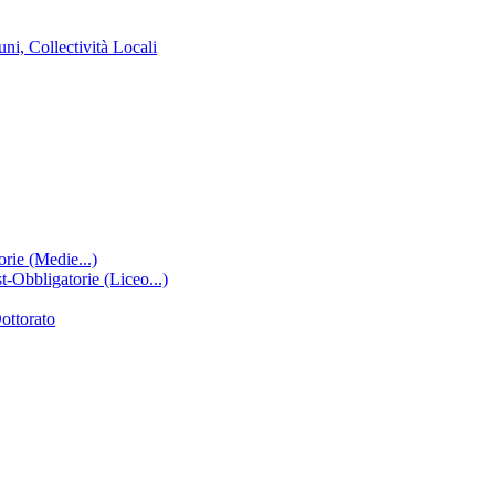
ni, Collectività Locali
rie (Medie...)
-Obbligatorie (Liceo...)
ottorato