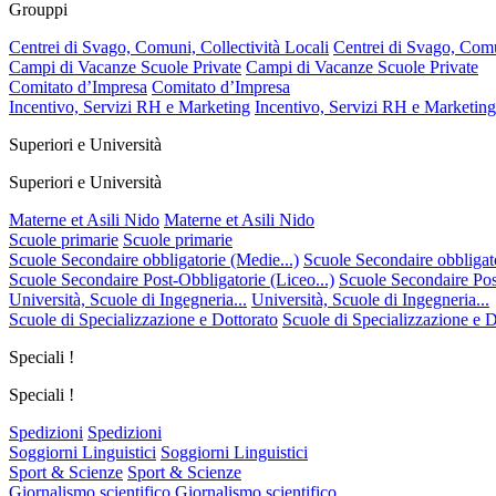
Grouppi
Centrei di Svago, Comuni, Collectività Locali
Centrei di Svago, Comu
Campi di Vacanze Scuole Private
Campi di Vacanze Scuole Private
Comitato d’Impresa
Comitato d’Impresa
Incentivo, Servizi RH e Marketing
Incentivo, Servizi RH e Marketing
Superiori e Università
Superiori e Università
Materne et Asili Nido
Materne et Asili Nido
Scuole primarie
Scuole primarie
Scuole Secondaire obbligatorie (Medie...)
Scuole Secondaire obbligato
Scuole Secondaire Post-Obbligatorie (Liceo...)
Scuole Secondaire Post
Università, Scuole di Ingegneria...
Università, Scuole di Ingegneria...
Scuole di Specializzazione e Dottorato
Scuole di Specializzazione e D
Speciali !
Speciali !
Spedizioni
Spedizioni
Soggiorni Linguistici
Soggiorni Linguistici
Sport & Scienze
Sport & Scienze
Giornalismo scientifico
Giornalismo scientifico