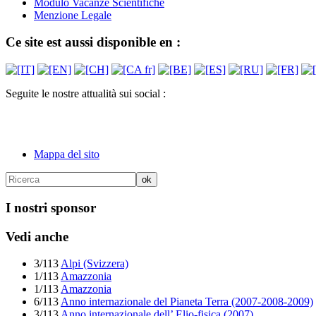
Modulo Vacanze Scientifiche
Menzione Legale
Ce site est aussi disponible en :
Seguite le nostre attualità sui social :
Mappa del sito
I nostri sponsor
Vedi anche
3/113
Alpi (Svizzera)
1/113
Amazzonia
1/113
Amazzonia
6/113
Anno internazionale del Pianeta Terra (2007-2008-2009)
3/113
Anno internazionale dell’ Elio-fisica (2007)