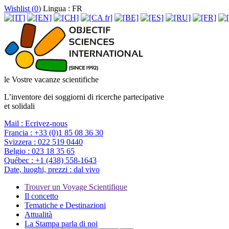
Wishlist (
0
)
Lingua : FR
le Vostre vacanze scientifiche
L’inventore dei soggiorni di ricerche partecipative
et solidali
Mail :
Ecrivez-nous
Francia :
+33 (0)1 85 08 36 30
Svizzera :
022 519 0440
Belgio :
023 18 35 65
Québec :
+1 (438) 558-1643
Date, luoghi, prezzi :
dal vivo
Trouver un Voyage Scientifique
Il concetto
Tematiche e Destinazioni
Attualità
La Stampa parla di noi