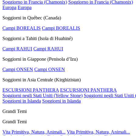
Soggiorno in Francia (Chamonix)
Soggiorno in Francia (Chamonix)
Europa
Europa
Soggiorni in Québec (Canada)
Campi BOREALIS
Campi BOREALIS
Soggiorni a Tahiti (Isola di Huahiné)
Campi RAHUI
Campi RAHUI
Soggiorni in Giappone (Penisola d’Izu)
Campi ONSEN
Campi ONSEN
Soggiorni in Asia Centrale (Kirghizistan)
ESCURSIONI PANTHERA
ESCURSIONI PANTHERA
Soggiorni negli Stati Uniti (Yellow Stone)
Soggiorni negli Stati Uniti
Soggiorni in Islanda
Soggiorni in Islanda
Grandi Temi
Grandi Temi
Vita Primitiva, Natura, Animali...
Vita Primitiva, Natura, Animali...