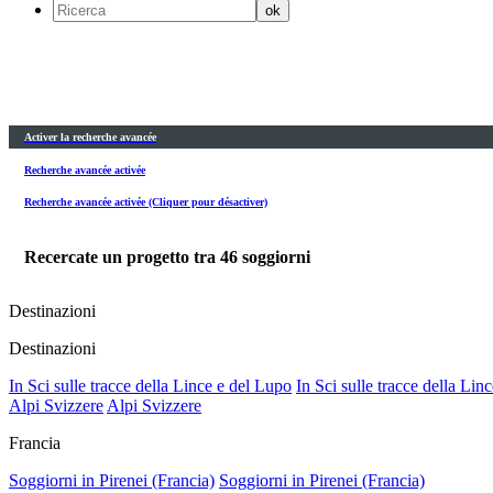
Activer la recherche avancée
Recherche avancée activée
Recherche avancée activée (Cliquer pour désactiver)
Recercate un progetto tra
46
soggiorni
Destinazioni
Destinazioni
In Sci sulle tracce della Lince e del Lupo
In Sci sulle tracce della Lin
Alpi Svizzere
Alpi Svizzere
Francia
Soggiorni in Pirenei (Francia)
Soggiorni in Pirenei (Francia)