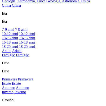
Geologia, Astronomia, Fisica
Geologia, Astronomia, Fisica
Clima
Clima
Età
Età
7-9 anni
7-9 anni
10-12 anni
10-12 anni
13-15 anni
13-15 anni
16-18 anni
16-18 anni
18-25 anni
18-25 anni
Adulti
Adulti
Famiglie
Famiglie
Date
Date
Primavera
Primavera
Estate
Estate
Autunno
Autunno
Inverno
Inverno
Grouppi