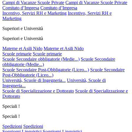
Campi di Vacanze Scuole Private
Campi di Vacanze Scuole Private
Comitato d’Impresa
Comitato d’Impresa
Incentivo, Servizi RH e Marketing
Incentivo, Servizi RH e
Marketing
Superiori e Università
Superiori e Università
Materne et Asili Nido
Materne et Asili Nido
Scuole primarie
Scuole primarie
Scuole Secondaire obbligatorie (Medie...)
Scuole Secondaire
obbligatorie (Medie...)
Scuole Secondaire Post-Obbligatorie (Liceo...)
Scuole Secondaire
Post-Obbligatorie (Liceo...)
Università, Scuole di Ingegneria...
Università, Scuole di
Ingegneria...
Scuole di Specializzazione e Dottorato
Scuole di Specializzazione e
Dottorato
Speciali !
Speciali !
Spedizioni
Spedizioni
Soggiorni Linguistici
Soggiorni Linguistici