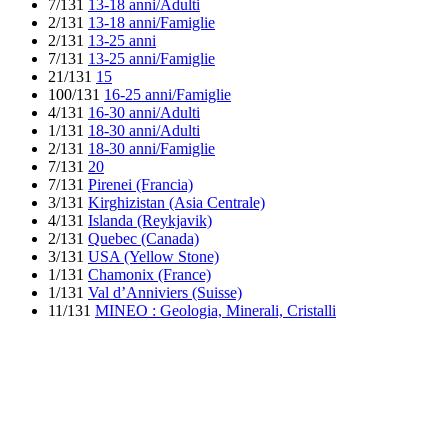
7/131
13-18 anni/Adulti
2/131
13-18 anni/Famiglie
2/131
13-25 anni
7/131
13-25 anni/Famiglie
21/131
15
100/131
16-25 anni/Famiglie
4/131
16-30 anni/Adulti
1/131
18-30 anni/Adulti
2/131
18-30 anni/Famiglie
7/131
20
7/131
Pirenei (Francia)
3/131
Kirghizistan (Asia Centrale)
4/131
Islanda (Reykjavik)
2/131
Quebec (Canada)
3/131
USA (Yellow Stone)
1/131
Chamonix (France)
1/131
Val d’Anniviers (Suisse)
11/131
MINEO : Geologia, Minerali, Cristalli