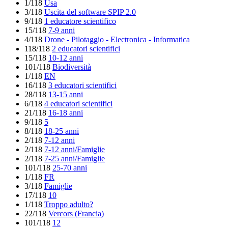
1/118
Usa
3/118
Uscita del software SPIP 2.0
9/118
1 educatore scientifico
15/118
7-9 anni
4/118
Drone - Pilotaggio - Electronica - Informatica
118/118
2 educatori scientifici
15/118
10-12 anni
101/118
Biodiversità
1/118
EN
16/118
3 educatori scientifici
28/118
13-15 anni
6/118
4 educatori scientifici
21/118
16-18 anni
9/118
5
8/118
18-25 anni
2/118
7-12 anni
2/118
7-12 anni/Famiglie
2/118
7-25 anni/Famiglie
101/118
25-70 anni
1/118
FR
3/118
Famiglie
17/118
10
1/118
Troppo adulto?
22/118
Vercors (Francia)
101/118
12