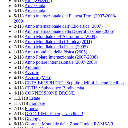
4/118
Alpi (Svizzera)
3/118
Amazzonia
3/118
Amazzonia
5/118
Anno internazionale del Pianeta Terra (2007-2008-
2009)
2/118
Anno internazionale dell’ Elio-fisica (2007)
1/118
Anno internazionale della Desertificazione (2006)
4/118
Anno Mondiale dell’Astronomia (2009)
2/118
Anno Mondiale della Chimica (2011)
7/118
Anno Mondiale della Fisica (2005)
1/118
Anno mondiale della Pisica (2005)
2/118
Anno Polare Internazionale (2007-2008)
1/118
Anno polare internazionale (2007-2008)
5/118
Autunno
4/118
Azzorre
4/118
Azzorre (Velo)
3/118
CETA’BIOSPHERE : Seguito, delfini, balene Pacifico
4/118
CETIS : Subacqueo Biodiversità
4/118
CONNESSIONE DRONE
113/118
Estate
117/118
Francese
7/118
Francia
2/118
GEOCLIM : Emergenza clima !
6/118
Geologia
6/118
Giornata Mondiale delle Zone Umide RAMSAR