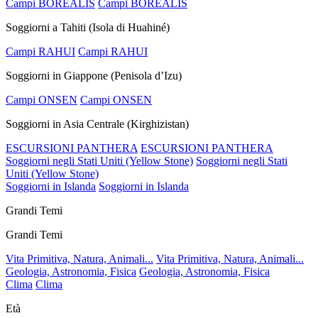
Campi BOREALIS
Campi BOREALIS
Soggiorni a Tahiti (Isola di Huahiné)
Campi RAHUI
Campi RAHUI
Soggiorni in Giappone (Penisola d’Izu)
Campi ONSEN
Campi ONSEN
Soggiorni in Asia Centrale (Kirghizistan)
ESCURSIONI PANTHERA
ESCURSIONI PANTHERA
Soggiorni negli Stati Uniti (Yellow Stone)
Soggiorni negli Stati
Uniti (Yellow Stone)
Soggiorni in Islanda
Soggiorni in Islanda
Grandi Temi
Grandi Temi
Vita Primitiva, Natura, Animali...
Vita Primitiva, Natura, Animali...
Geologia, Astronomia, Fisica
Geologia, Astronomia, Fisica
Clima
Clima
Età