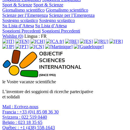
Sport & Scienze
Sport & Scienze
Giornalismo scientifico
Giornalismo scientifico
Scienze per l’Emergenza
Scienze per l’Emergenza
Sostegno scolastico
Sostegno scolastico
Su Lista d’Attesa
Su Lista d’Attesa
Soggiorni Precedenti
Soggiorni Precedenti
Wishlist (
0
)
Lingua : FR
le Vostre vacanze scientifiche
L’inventore dei soggiorni di ricerche partecipative
et solidali
Mail :
Ecrivez-nous
Francia :
+33 (0)1 85 08 36 30
Svizzera :
022 519 0440
Belgio :
023 18 35 65
Québec :
+1 (438) 558-1643