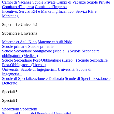
Campi di Vacanze Scuole Private
Campi di Vacanze Scuole Private
Comitato d’Impresa
Comitato d’Impresa
Incentivo, Servizi RH e Marketing
Incentivo, Servizi RH e
Marketing
Superiori e Università
Superiori e Università
Materne et Asili Nido
Materne et Asili Nido
Scuole primarie
Scuole primarie
Scuole Secondaire obbligatorie (Medie...)
Scuole Secondaire
obbligatorie (Medie...)
Scuole Secondaire Post-Obbligatorie (Liceo...)
Scuole Secondaire
Post-Obbligatorie (Liceo...)
Università, Scuole di Ingegneria...
Università, Scuole di
Ingegneria...
Scuole di Specializzazione e Dottorato
Scuole di Specializzazione e
Dottorato
Speciali !
Speciali !
Spedizioni
Spedizioni
Soggiorni Linguistici
Soggiorni Linguistici