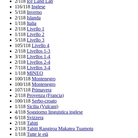
2/118
Ice Land Lab
116/118
Inglese
5/118
Inverno
2/118
Islanda
1/118
Italia
2/118
Livello 1
1/118
Livello 2
5/118
Livello 3
105/118
Livello 4
2/118
Livellos 1-3
3/118
Livellos 1-4
2/118
Livellos 2-4
7/118
Livellos 3-4
1/118
MINEO
100/118
Montenegro
100/118
Montenegro
107/118
Primavera
2/118
Provenza (Francia)
100/118
Serbo-croato
1/118
Sicilia (Vulcani)
4/118
Soggiorno linguistica inglese
6/118
Svizzera
2/118
Tahiti
2/118
Tahiti Rangiroa Makatea Tuamotu
1/118
Tutte le età