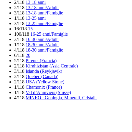
2/118
13-18 anni
2/118
13-18 anni/Adulti
3/118
13-18 anni/Famiglie
1/118
13-25 anni
3/118
13-25 anni/Famiglie
16/118
15
100/118
16-25 anni/Famiglie
3/118
16-30 anni/Adulti
1/118
18-30 anni/Adulti
4/118
18-30 anni/Famiglie
6/118
20
5/118
Pirenei (Francia)
2/118
Kirghizistan (Asia Centrale)
3/118
Islanda (Reykjavik)
2/118
Quebec (Canada)
2/118
USA (Yellow Stone)
1/118
Chamonix (France)
1/118
Val d’Anniviers (Suisse)
4/118
MINEO : Geologia, Minerali, Cristalli