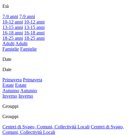
Età
7-9 anni
7-9 anni
10-12 anni
10-12 anni
13-15 anni
13-15 anni
16-18 anni
16-18 anni
18-25 anni
18-25 anni
Adulti
Adulti
Famiglie
Famiglie
Date
Date
Primavera
Primavera
Estate
Estate
Autunno
Autunno
Inverno
Inverno
Grouppi
Grouppi
Centrei di Svago, Comuni, Collectività Locali
Centrei di Svago,
Comuni, Collectività Locali