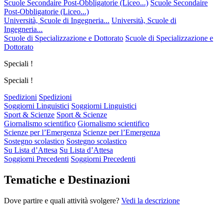
Scuole Secondaire Post-Obbligatorie (Liceo...)
Scuole Secondaire
Post-Obbligatorie (Liceo...)
Università, Scuole di Ingegneria...
Università, Scuole di
Ingegneria...
Scuole di Specializzazione e Dottorato
Scuole di Specializzazione e
Dottorato
Speciali !
Speciali !
Spedizioni
Spedizioni
Soggiorni Linguistici
Soggiorni Linguistici
Sport & Scienze
Sport & Scienze
Giornalismo scientifico
Giornalismo scientifico
Scienze per l’Emergenza
Scienze per l’Emergenza
Sostegno scolastico
Sostegno scolastico
Su Lista d’Attesa
Su Lista d’Attesa
Soggiorni Precedenti
Soggiorni Precedenti
Tematiche e Destinazioni
Dove partire e quali attività svolgere?
Vedi la descrizione