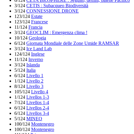
6/124
CETA’BIOSPHERE : Seguito, delfini, balene Pacifico
3/124
CETIS : Subacqueo Biodiversità
3/124
CONNESSIONE DRONE
123/124
Estate
123/124
Francese
11/124
Francia
3/124
GEOCLIM : Emergenza clima !
10/124
Geologia
6/124
Giornata Mondiale delle Zone Umide RAMSAR
3/124
Ice Land Lab
124/124
Inglese
11/124
Inverno
3/124
Islanda
5/124
Italia
6/124
Livello 1
1/124
Livello 2
8/124
Livello 3
105/124
Livello 4
1/124
Livellos 1-3
7/124
Livellos 1-4
6/124
Livellos 2-4
6/124
Livellos 3-4
5/124
MINEO
100/124
Montenegro
100/124
Montenegro