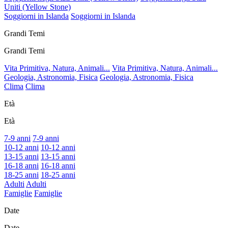
Uniti (Yellow Stone)
Soggiorni in Islanda
Soggiorni in Islanda
Grandi Temi
Grandi Temi
Vita Primitiva, Natura, Animali...
Vita Primitiva, Natura, Animali...
Geologia, Astronomia, Fisica
Geologia, Astronomia, Fisica
Clima
Clima
Età
Età
7-9 anni
7-9 anni
10-12 anni
10-12 anni
13-15 anni
13-15 anni
16-18 anni
16-18 anni
18-25 anni
18-25 anni
Adulti
Adulti
Famiglie
Famiglie
Date
Date