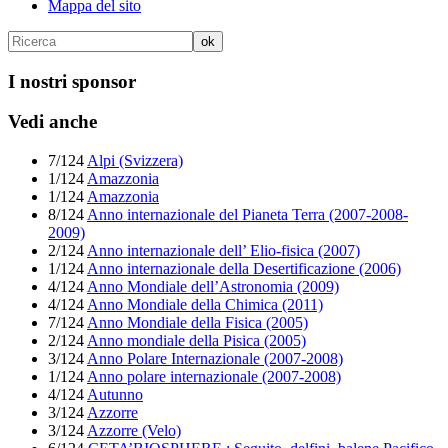
Mappa del sito
I nostri sponsor
Vedi anche
7/124
Alpi (Svizzera)
1/124
Amazzonia
1/124
Amazzonia
8/124
Anno internazionale del Pianeta Terra (2007-2008-
2009)
2/124
Anno internazionale dell’ Elio-fisica (2007)
1/124
Anno internazionale della Desertificazione (2006)
4/124
Anno Mondiale dell’Astronomia (2009)
4/124
Anno Mondiale della Chimica (2011)
7/124
Anno Mondiale della Fisica (2005)
2/124
Anno mondiale della Pisica (2005)
3/124
Anno Polare Internazionale (2007-2008)
1/124
Anno polare internazionale (2007-2008)
4/124
Autunno
3/124
Azzorre
3/124
Azzorre (Velo)