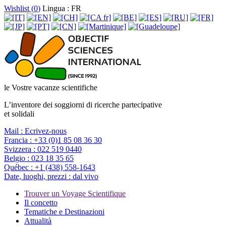
Wishlist (
0
)
Lingua : FR
le Vostre vacanze scientifiche
L’inventore dei soggiorni di ricerche partecipative
et solidali
Mail :
Ecrivez-nous
Francia :
+33 (0)1 85 08 36 30
Svizzera :
022 519 0440
Belgio :
023 18 35 65
Québec :
+1 (438) 558-1643
Date, luoghi, prezzi :
dal vivo
Trouver un Voyage Scientifique
Il concetto
Tematiche e Destinazioni
Attualità