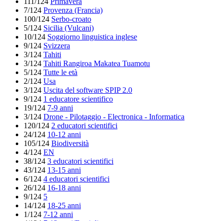
111/124
Primavera
7/124
Provenza (Francia)
100/124
Serbo-croato
5/124
Sicilia (Vulcani)
10/124
Soggiorno linguistica inglese
9/124
Svizzera
3/124
Tahiti
3/124
Tahiti Rangiroa Makatea Tuamotu
5/124
Tutte le età
2/124
Usa
3/124
Uscita del software SPIP 2.0
9/124
1 educatore scientifico
19/124
7-9 anni
3/124
Drone - Pilotaggio - Electronica - Informatica
120/124
2 educatori scientifici
24/124
10-12 anni
105/124
Biodiversità
4/124
EN
38/124
3 educatori scientifici
43/124
13-15 anni
6/124
4 educatori scientifici
26/124
16-18 anni
9/124
5
14/124
18-25 anni
1/124
7-12 anni