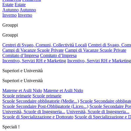
Estate
Estate
Autunno
Autunno
Inverno
Inverno
Grouppi
Grouppi
Centrei di Svago, Comuni, Collectività Locali
Centrei di Svago, Comu
Campi di Vacanze Scuole Private
Campi di Vacanze Scuole Private
Comitato d’Impresa
Comitato d’Impresa
Incentivo, Servizi RH e Marketing
Incentivo, Servizi RH e Marketing
Superiori e Università
Superiori e Università
Materne et Asili Nido
Materne et Asili Nido
Scuole primarie
Scuole primarie
Scuole Secondaire obbligatorie (Medie...)
Scuole Secondaire obbligato
Scuole Secondaire Post-Obbligatorie (Liceo...)
Scuole Secondaire Post
Università, Scuole di Ingegneria...
Università, Scuole di Ingegneria...
Scuole di Specializzazione e Dottorato
Scuole di Specializzazione e D
Speciali !