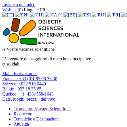
Inviare a un amico
Wishlist (
0
)
Lingua : FR
le Vostre vacanze scientifiche
L’inventore dei soggiorni di ricerche partecipative
et solidali
Mail :
Ecrivez-nous
Francia :
+33 (0)1 85 08 36 30
Svizzera :
022 519 0440
Belgio :
023 18 35 65
Québec :
+1 (438) 558-1643
Date, luoghi, prezzi :
dal vivo
Trouver un Voyage Scientifique
Il concetto
Tematiche e Destinazioni
Attualità