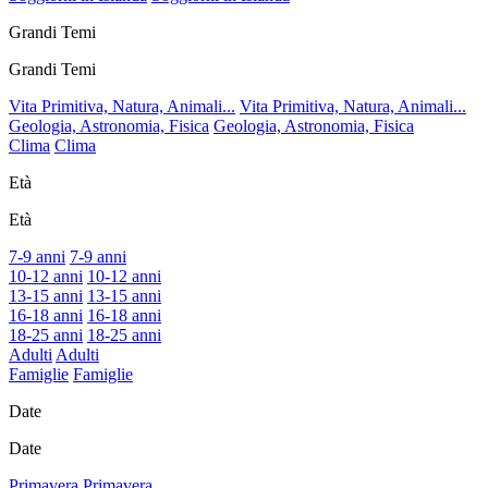
Grandi Temi
Grandi Temi
Vita Primitiva, Natura, Animali...
Vita Primitiva, Natura, Animali...
Geologia, Astronomia, Fisica
Geologia, Astronomia, Fisica
Clima
Clima
Età
Età
7-9 anni
7-9 anni
10-12 anni
10-12 anni
13-15 anni
13-15 anni
16-18 anni
16-18 anni
18-25 anni
18-25 anni
Adulti
Adulti
Famiglie
Famiglie
Date
Date
Primavera
Primavera