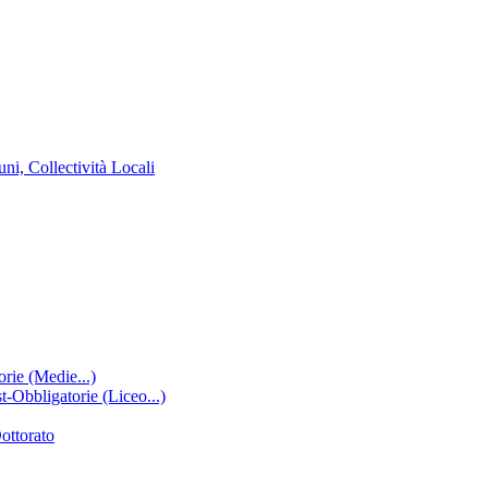
ni, Collectività Locali
rie (Medie...)
-Obbligatorie (Liceo...)
ottorato