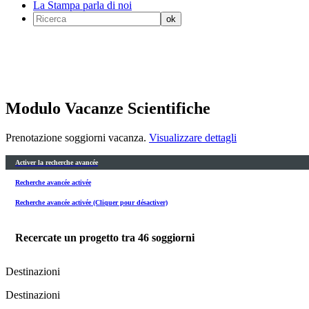
La Stampa parla di noi
Modulo Vacanze Scientifiche
Prenotazione soggiorni vacanza.
Visualizzare dettagli
Activer la recherche avancée
Recherche avancée activée
Recherche avancée activée (Cliquer pour désactiver)
Recercate un progetto tra
46
soggiorni
Destinazioni
Destinazioni