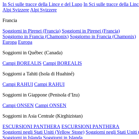
In Sci sulle tracce della Lince e del Lupo
In Sci sulle tracce della Lin
Alpi Svizzere
Alpi Svizzere
Francia
Soggiorni in Pirenei (Francia)
Soggiorni in Pirenei (Francia)
Soggiorno in Francia (Chamonix)
Soggiorno in Francia (Chamonix)
Europa
Europa
Soggiorni in Québec (Canada)
Campi BOREALIS
Campi BOREALIS
Soggiorni a Tahiti (Isola di Huahiné)
Campi RAHUI
Campi RAHUI
Soggiorni in Giappone (Penisola d’Izu)
Campi ONSEN
Campi ONSEN
Soggiorni in Asia Centrale (Kirghizistan)
ESCURSIONI PANTHERA
ESCURSIONI PANTHERA
Soggiorni negli Stati Uniti (Yellow Stone)
Soggiorni negli Stati Uniti
Soggiorni in Islanda
Soggiorni in Islanda