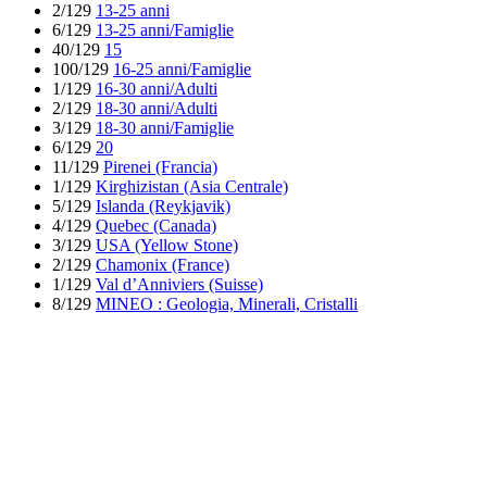
2/129
13-25 anni
6/129
13-25 anni/Famiglie
40/129
15
100/129
16-25 anni/Famiglie
1/129
16-30 anni/Adulti
2/129
18-30 anni/Adulti
3/129
18-30 anni/Famiglie
6/129
20
11/129
Pirenei (Francia)
1/129
Kirghizistan (Asia Centrale)
5/129
Islanda (Reykjavik)
4/129
Quebec (Canada)
3/129
USA (Yellow Stone)
2/129
Chamonix (France)
1/129
Val d’Anniviers (Suisse)
8/129
MINEO : Geologia, Minerali, Cristalli