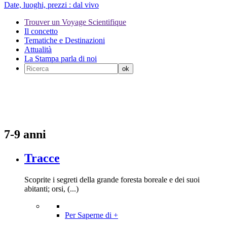
Date, luoghi, prezzi :
dal vivo
Trouver un Voyage Scientifique
Il concetto
Tematiche e Destinazioni
Attualità
La Stampa parla di noi
7-9 anni
Tracce
Scoprite i segreti della grande foresta boreale e dei suoi
abitanti; orsi, (...)
Per Saperne di +