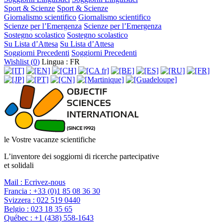
Sport & Scienze
Sport & Scienze
Giornalismo scientifico
Giornalismo scientifico
Scienze per l’Emergenza
Scienze per l’Emergenza
Sostegno scolastico
Sostegno scolastico
Su Lista d’Attesa
Su Lista d’Attesa
Soggiorni Precedenti
Soggiorni Precedenti
Wishlist (
0
)
Lingua : FR
le Vostre vacanze scientifiche
L’inventore dei soggiorni di ricerche partecipative
et solidali
Mail :
Ecrivez-nous
Francia :
+33 (0)1 85 08 36 30
Svizzera :
022 519 0440
Belgio :
023 18 35 65
Québec :
+1 (438) 558-1643