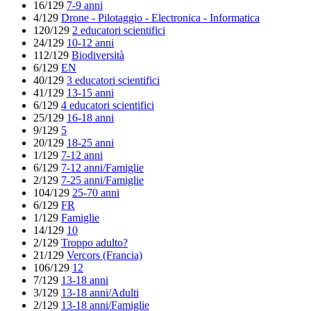
16/129
7-9 anni
4/129
Drone - Pilotaggio - Electronica - Informatica
120/129
2 educatori scientifici
24/129
10-12 anni
112/129
Biodiversità
6/129
EN
40/129
3 educatori scientifici
41/129
13-15 anni
6/129
4 educatori scientifici
25/129
16-18 anni
9/129
5
20/129
18-25 anni
1/129
7-12 anni
6/129
7-12 anni/Famiglie
2/129
7-25 anni/Famiglie
104/129
25-70 anni
6/129
FR
1/129
Famiglie
14/129
10
2/129
Troppo adulto?
21/129
Vercors (Francia)
106/129
12
7/129
13-18 anni
3/129
13-18 anni/Adulti
2/129
13-18 anni/Famiglie