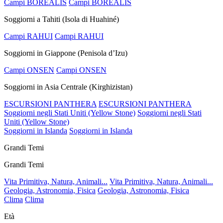
Campi BOREALIS
Campi BOREALIS
Soggiorni a Tahiti (Isola di Huahiné)
Campi RAHUI
Campi RAHUI
Soggiorni in Giappone (Penisola d’Izu)
Campi ONSEN
Campi ONSEN
Soggiorni in Asia Centrale (Kirghizistan)
ESCURSIONI PANTHERA
ESCURSIONI PANTHERA
Soggiorni negli Stati Uniti (Yellow Stone)
Soggiorni negli Stati
Uniti (Yellow Stone)
Soggiorni in Islanda
Soggiorni in Islanda
Grandi Temi
Grandi Temi
Vita Primitiva, Natura, Animali...
Vita Primitiva, Natura, Animali...
Geologia, Astronomia, Fisica
Geologia, Astronomia, Fisica
Clima
Clima
Età