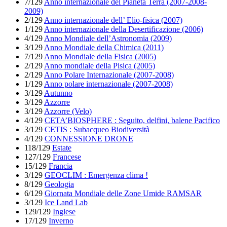
7/129
Anno internazionale del Pianeta Terra (2007-2008-
2009)
2/129
Anno internazionale dell’ Elio-fisica (2007)
1/129
Anno internazionale della Desertificazione (2006)
4/129
Anno Mondiale dell’Astronomia (2009)
3/129
Anno Mondiale della Chimica (2011)
7/129
Anno Mondiale della Fisica (2005)
2/129
Anno mondiale della Pisica (2005)
2/129
Anno Polare Internazionale (2007-2008)
1/129
Anno polare internazionale (2007-2008)
3/129
Autunno
3/129
Azzorre
3/129
Azzorre (Velo)
4/129
CETA’BIOSPHERE : Seguito, delfini, balene Pacifico
3/129
CETIS : Subacqueo Biodiversità
4/129
CONNESSIONE DRONE
118/129
Estate
127/129
Francese
15/129
Francia
3/129
GEOCLIM : Emergenza clima !
8/129
Geologia
6/129
Giornata Mondiale delle Zone Umide RAMSAR
3/129
Ice Land Lab
129/129
Inglese
17/129
Inverno