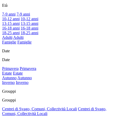
Età
7-9 anni
7-9 anni
10-12 anni
10-12 anni
13-15 anni
13-15 anni
16-18 anni
16-18 anni
18-25 anni
18-25 anni
Adulti
Adulti
Famiglie
Famiglie
Date
Date
Primavera
Primavera
Estate
Estate
Autunno
Autunno
Inverno
Inverno
Grouppi
Grouppi
Centrei di Svago, Comuni, Collectività Locali
Centrei di Svago,
Comuni, Collectività Locali