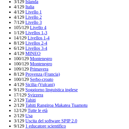
3/129
Islanda
4/129
Italia
4/129
Livello 1
4/129
Livello 2
7/129
Livello 3
105/129
Livello 4
1/129
Livellos 1-3
14/129
Livellos 1-4
8/129
Livellos 2-4
6/129
Livellos 3-4
4/129
MINEO
100/129
Montenegro
100/129
Montenegro
109/129
Primavera
8/129
Provenza (Francia)
100/129
Serbo-croato
4/129
Sicilia (Vulcani)
9/129
Soggiorno linguistica inglese
17/129
Svizzera
2/129
Tahiti
2/129
Tahiti Rangiroa Makatea Tuamotu
12/129
Tutte le età
2/129
Usa
3/129
Uscita del software SPIP 2.0
9/129
1 educatore scientifico