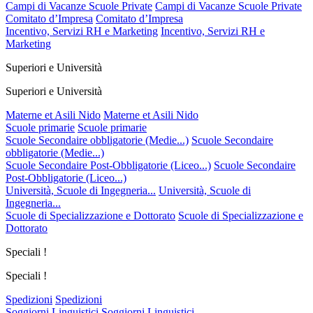
Campi di Vacanze Scuole Private
Campi di Vacanze Scuole Private
Comitato d’Impresa
Comitato d’Impresa
Incentivo, Servizi RH e Marketing
Incentivo, Servizi RH e
Marketing
Superiori e Università
Superiori e Università
Materne et Asili Nido
Materne et Asili Nido
Scuole primarie
Scuole primarie
Scuole Secondaire obbligatorie (Medie...)
Scuole Secondaire
obbligatorie (Medie...)
Scuole Secondaire Post-Obbligatorie (Liceo...)
Scuole Secondaire
Post-Obbligatorie (Liceo...)
Università, Scuole di Ingegneria...
Università, Scuole di
Ingegneria...
Scuole di Specializzazione e Dottorato
Scuole di Specializzazione e
Dottorato
Speciali !
Speciali !
Spedizioni
Spedizioni
Soggiorni Linguistici
Soggiorni Linguistici