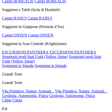
Campi BOREALIS
Campi BOREALIS
Soggiorni a Tahiti (Isola di Huahiné)
Campi RAHUI
Campi RAHUI
Soggiorni in Giappone (Penisola d’Izu)
Campi ONSEN
Campi ONSEN
Soggiorni in Asia Centrale (Kirghizistan)
ESCURSIONI PANTHERA
ESCURSIONI PANTHERA
Soggiorni negli Stati Uniti (Yellow Stone)
Soggiorni negli Stati
Uniti (Yellow Stone)
Soggiorni in Islanda
Soggiorni in Islanda
Grandi Temi
Grandi Temi
Vita Primitiva, Natura, Animali...
Vita Primitiva, Natura, Animali...
Geologia, Astronomia, Fisica
Geologia, Astronomia, Fisica
Clima
Clima
Età