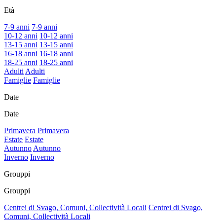
Età
7-9 anni
7-9 anni
10-12 anni
10-12 anni
13-15 anni
13-15 anni
16-18 anni
16-18 anni
18-25 anni
18-25 anni
Adulti
Adulti
Famiglie
Famiglie
Date
Date
Primavera
Primavera
Estate
Estate
Autunno
Autunno
Inverno
Inverno
Grouppi
Grouppi
Centrei di Svago, Comuni, Collectività Locali
Centrei di Svago,
Comuni, Collectività Locali