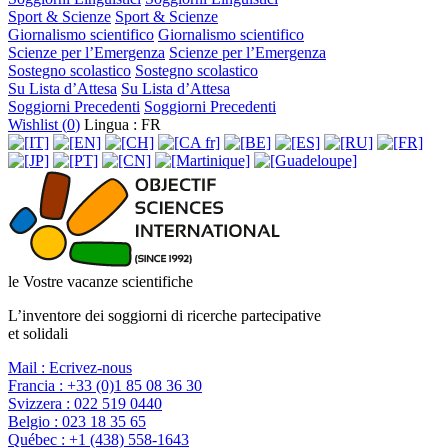
Sport & Scienze
Sport & Scienze
Giornalismo scientifico
Giornalismo scientifico
Scienze per l’Emergenza
Scienze per l’Emergenza
Sostegno scolastico
Sostegno scolastico
Su Lista d’Attesa
Su Lista d’Attesa
Soggiorni Precedenti
Soggiorni Precedenti
Wishlist (
0
)
Lingua : FR
le Vostre vacanze scientifiche
L’inventore dei soggiorni di ricerche partecipative
et solidali
Mail :
Ecrivez-nous
Francia :
+33 (0)1 85 08 36 30
Svizzera :
022 519 0440
Belgio :
023 18 35 65
Québec :
+1 (438) 558-1643