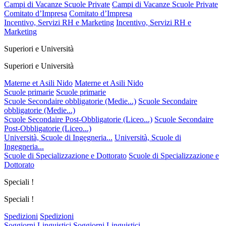
Campi di Vacanze Scuole Private
Campi di Vacanze Scuole Private
Comitato d’Impresa
Comitato d’Impresa
Incentivo, Servizi RH e Marketing
Incentivo, Servizi RH e
Marketing
Superiori e Università
Superiori e Università
Materne et Asili Nido
Materne et Asili Nido
Scuole primarie
Scuole primarie
Scuole Secondaire obbligatorie (Medie...)
Scuole Secondaire
obbligatorie (Medie...)
Scuole Secondaire Post-Obbligatorie (Liceo...)
Scuole Secondaire
Post-Obbligatorie (Liceo...)
Università, Scuole di Ingegneria...
Università, Scuole di
Ingegneria...
Scuole di Specializzazione e Dottorato
Scuole di Specializzazione e
Dottorato
Speciali !
Speciali !
Spedizioni
Spedizioni
Soggiorni Linguistici
Soggiorni Linguistici