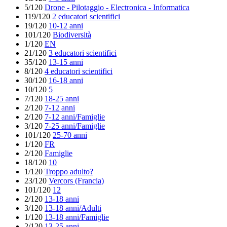
5/120
Drone - Pilotaggio - Electronica - Informatica
119/120
2 educatori scientifici
19/120
10-12 anni
101/120
Biodiversità
1/120
EN
21/120
3 educatori scientifici
35/120
13-15 anni
8/120
4 educatori scientifici
30/120
16-18 anni
10/120
5
7/120
18-25 anni
2/120
7-12 anni
2/120
7-12 anni/Famiglie
3/120
7-25 anni/Famiglie
101/120
25-70 anni
1/120
FR
2/120
Famiglie
18/120
10
1/120
Troppo adulto?
23/120
Vercors (Francia)
101/120
12
2/120
13-18 anni
3/120
13-18 anni/Adulti
1/120
13-18 anni/Famiglie
2/120
13-25 anni