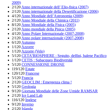
2009)
2/120
Anno internazionale dell’ Elio-fisica (2007)
2/120
Anno internazionale della Desertificazione (2006)
4/120
Anno Mondiale dell’Astronomia (2009)
2/120
Anno Mondiale della Chimica (2011)
8/120
Anno Mondiale della Fisica (2005)
2/120
Anno mondiale della Pisica (2005)
4/120
Anno Polare Internazionale (2007-2008)
2/120
Anno polare internazionale (2007-2008)
6/120
Autunno
1/120
Azzorre
1/120
Azzorre (Velo)
5/120
CETA’BIOSPHERE : Seguito, delfini, balene Pacifico
1/120
CETIS : Subacqueo Biodiversità
5/120
CONNESSIONE DRONE
119/120
Estate
120/120
Francese
5/120
Francia
2/120
GEOCLIM : Emergenza clima !
5/120
Geologia
9/120
Giornata Mondiale delle Zone Umide RAMSAR
2/120
Ice Land Lab
116/120
Inglese
9/120
Inverno
2/120
Islanda