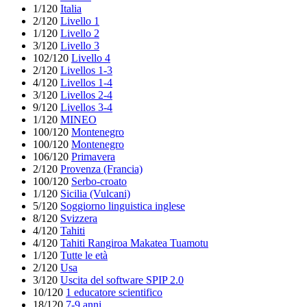
1/120
Italia
2/120
Livello 1
1/120
Livello 2
3/120
Livello 3
102/120
Livello 4
2/120
Livellos 1-3
4/120
Livellos 1-4
3/120
Livellos 2-4
9/120
Livellos 3-4
1/120
MINEO
100/120
Montenegro
100/120
Montenegro
106/120
Primavera
2/120
Provenza (Francia)
100/120
Serbo-croato
1/120
Sicilia (Vulcani)
5/120
Soggiorno linguistica inglese
8/120
Svizzera
4/120
Tahiti
4/120
Tahiti Rangiroa Makatea Tuamotu
1/120
Tutte le età
2/120
Usa
3/120
Uscita del software SPIP 2.0
10/120
1 educatore scientifico
18/120
7-9 anni