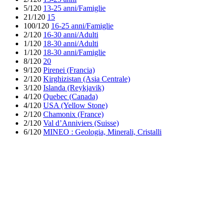
5/120
13-25 anni/Famiglie
21/120
15
100/120
16-25 anni/Famiglie
2/120
16-30 anni/Adulti
1/120
18-30 anni/Adulti
1/120
18-30 anni/Famiglie
8/120
20
9/120
Pirenei (Francia)
2/120
Kirghizistan (Asia Centrale)
3/120
Islanda (Reykjavik)
4/120
Quebec (Canada)
4/120
USA (Yellow Stone)
2/120
Chamonix (France)
2/120
Val d’Anniviers (Suisse)
6/120
MINEO : Geologia, Minerali, Cristalli