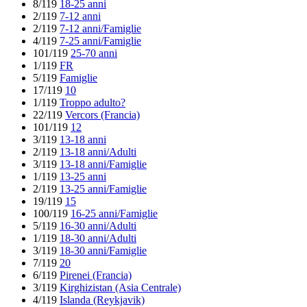
8/119
18-25 anni
2/119
7-12 anni
2/119
7-12 anni/Famiglie
4/119
7-25 anni/Famiglie
101/119
25-70 anni
1/119
FR
5/119
Famiglie
17/119
10
1/119
Troppo adulto?
22/119
Vercors (Francia)
101/119
12
3/119
13-18 anni
2/119
13-18 anni/Adulti
3/119
13-18 anni/Famiglie
1/119
13-25 anni
2/119
13-25 anni/Famiglie
19/119
15
100/119
16-25 anni/Famiglie
5/119
16-30 anni/Adulti
1/119
18-30 anni/Adulti
3/119
18-30 anni/Famiglie
7/119
20
6/119
Pirenei (Francia)
3/119
Kirghizistan (Asia Centrale)
4/119
Islanda (Reykjavik)