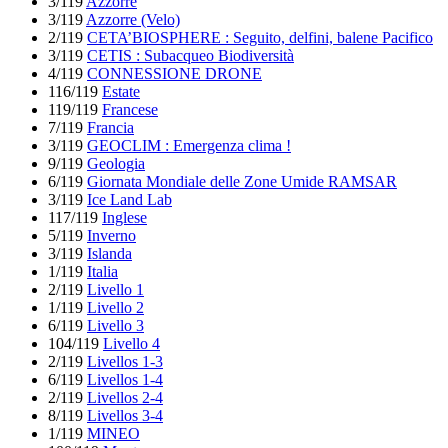
3/119
Azzorre
3/119
Azzorre (Velo)
2/119
CETA’BIOSPHERE : Seguito, delfini, balene Pacifico
3/119
CETIS : Subacqueo Biodiversità
4/119
CONNESSIONE DRONE
116/119
Estate
119/119
Francese
7/119
Francia
3/119
GEOCLIM : Emergenza clima !
9/119
Geologia
6/119
Giornata Mondiale delle Zone Umide RAMSAR
3/119
Ice Land Lab
117/119
Inglese
5/119
Inverno
3/119
Islanda
1/119
Italia
2/119
Livello 1
1/119
Livello 2
6/119
Livello 3
104/119
Livello 4
2/119
Livellos 1-3
6/119
Livellos 1-4
2/119
Livellos 2-4
8/119
Livellos 3-4
1/119
MINEO