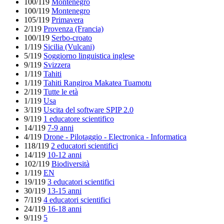
100/119
Montenegro
100/119
Montenegro
105/119
Primavera
2/119
Provenza (Francia)
100/119
Serbo-croato
1/119
Sicilia (Vulcani)
5/119
Soggiorno linguistica inglese
9/119
Svizzera
1/119
Tahiti
1/119
Tahiti Rangiroa Makatea Tuamotu
2/119
Tutte le età
1/119
Usa
3/119
Uscita del software SPIP 2.0
9/119
1 educatore scientifico
14/119
7-9 anni
4/119
Drone - Pilotaggio - Electronica - Informatica
118/119
2 educatori scientifici
14/119
10-12 anni
102/119
Biodiversità
1/119
EN
19/119
3 educatori scientifici
30/119
13-15 anni
7/119
4 educatori scientifici
24/119
16-18 anni
9/119
5