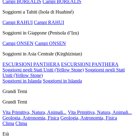
Campi BOREALIS
Campi BOREALIS
Soggiorni a Tahiti (Isola di Huahiné)
Campi RAHUI
Campi RAHUI
Soggiorni in Giappone (Penisola d’Izu)
Campi ONSEN
Campi ONSEN
Soggiorni in Asia Centrale (Kirghizistan)
ESCURSIONI PANTHERA
ESCURSIONI PANTHERA
Soggiorni negli Stati Uniti (Yellow Stone)
Soggiorni negli Stati
Uniti (Yellow Stone)
Soggiorni in Islanda
Soggiorni in Islanda
Grandi Temi
Grandi Temi
Vita Primitiva, Natura, Animali...
Vita Primitiva, Natura, Animali...
Geologia, Astronomia, Fisica
Geologia, Astronomia, Fisica
Clima
Clima
Età