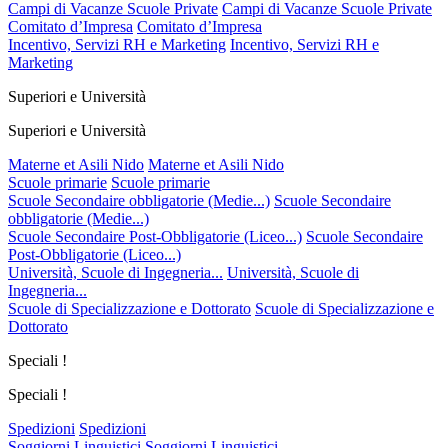
Campi di Vacanze Scuole Private
Campi di Vacanze Scuole Private
Comitato d’Impresa
Comitato d’Impresa
Incentivo, Servizi RH e Marketing
Incentivo, Servizi RH e
Marketing
Superiori e Università
Superiori e Università
Materne et Asili Nido
Materne et Asili Nido
Scuole primarie
Scuole primarie
Scuole Secondaire obbligatorie (Medie...)
Scuole Secondaire
obbligatorie (Medie...)
Scuole Secondaire Post-Obbligatorie (Liceo...)
Scuole Secondaire
Post-Obbligatorie (Liceo...)
Università, Scuole di Ingegneria...
Università, Scuole di
Ingegneria...
Scuole di Specializzazione e Dottorato
Scuole di Specializzazione e
Dottorato
Speciali !
Speciali !
Spedizioni
Spedizioni
Soggiorni Linguistici
Soggiorni Linguistici