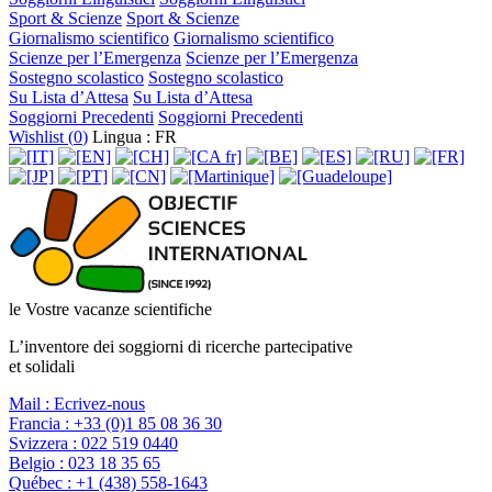
Sport & Scienze
Sport & Scienze
Giornalismo scientifico
Giornalismo scientifico
Scienze per l’Emergenza
Scienze per l’Emergenza
Sostegno scolastico
Sostegno scolastico
Su Lista d’Attesa
Su Lista d’Attesa
Soggiorni Precedenti
Soggiorni Precedenti
Wishlist (
0
)
Lingua : FR
le Vostre vacanze scientifiche
L’inventore dei soggiorni di ricerche partecipative
et solidali
Mail :
Ecrivez-nous
Francia :
+33 (0)1 85 08 36 30
Svizzera :
022 519 0440
Belgio :
023 18 35 65
Québec :
+1 (438) 558-1643