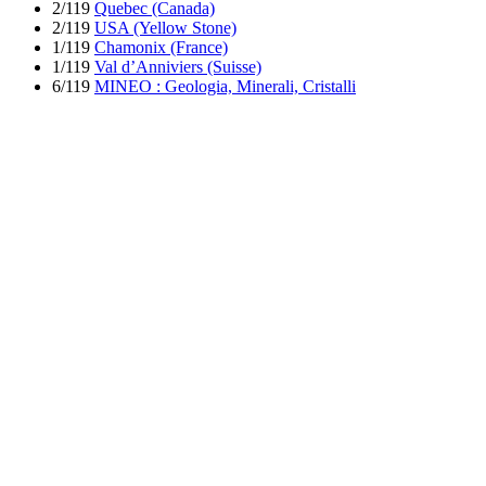
2/119
Quebec (Canada)
2/119
USA (Yellow Stone)
1/119
Chamonix (France)
1/119
Val d’Anniviers (Suisse)
6/119
MINEO : Geologia, Minerali, Cristalli