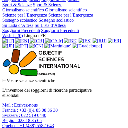
Sport & Scienze
Sport & Scienze
Giornalismo scientifico
Giornalismo scientifico
Scienze per l’Emergenza
Scienze per l’Emergenza
Sostegno scolastico
Sostegno scolastico
Su Lista d’Attesa
Su Lista d’Attesa
Soggiorni Precedenti
Soggiorni Precedenti
Wishlist (
0
)
Lingua : FR
le Vostre vacanze scientifiche
L’inventore dei soggiorni di ricerche partecipative
et solidali
Mail :
Ecrivez-nous
Francia :
+33 (0)1 85 08 36 30
Svizzera :
022 519 0440
Belgio :
023 18 35 65
Québec :
+1 (438) 558-1643