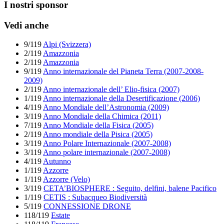
I nostri sponsor
Vedi anche
9/119
Alpi (Svizzera)
2/119
Amazzonia
2/119
Amazzonia
9/119
Anno internazionale del Pianeta Terra (2007-2008-
2009)
2/119
Anno internazionale dell’ Elio-fisica (2007)
1/119
Anno internazionale della Desertificazione (2006)
4/119
Anno Mondiale dell’Astronomia (2009)
3/119
Anno Mondiale della Chimica (2011)
7/119
Anno Mondiale della Fisica (2005)
2/119
Anno mondiale della Pisica (2005)
3/119
Anno Polare Internazionale (2007-2008)
3/119
Anno polare internazionale (2007-2008)
4/119
Autunno
1/119
Azzorre
1/119
Azzorre (Velo)
3/119
CETA’BIOSPHERE : Seguito, delfini, balene Pacifico
1/119
CETIS : Subacqueo Biodiversità
5/119
CONNESSIONE DRONE
118/119
Estate