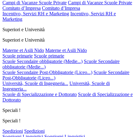
Campi di Vacanze Scuole Private
Campi di Vacanze Scuole Private
Comitato d’Impresa
Comitato d’Impresa
Incentivo, Servizi RH e Marketing
Incentivo, Servizi RH e
Marketing
Superiori e Università
Superiori e Università
Materne et Asili Nido
Materne et Asili Nido
Scuole primarie
Scuole primarie
Scuole Secondaire obbligatorie (Medie...)
Scuole Secondaire
obbligatorie (Medie...)
Scuole Secondaire Post-Obbligatorie (Liceo...)
Scuole Secondaire
Post-Obbligatorie (Liceo...)
Università, Scuole di Ingegneria...
Università, Scuole di
Ingegneria...
Scuole di Specializzazione e Dottorato
Scuole di Specializzazione e
Dottorato
Speciali !
Speciali !
Spedizioni
Spedizioni
Soggiorni Linguistici
Soggiorni Linguistici