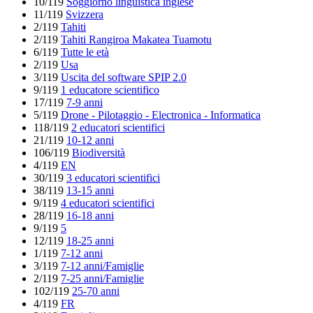
10/119
Soggiorno linguistica inglese
11/119
Svizzera
2/119
Tahiti
2/119
Tahiti Rangiroa Makatea Tuamotu
6/119
Tutte le età
2/119
Usa
3/119
Uscita del software SPIP 2.0
9/119
1 educatore scientifico
17/119
7-9 anni
5/119
Drone - Pilotaggio - Electronica - Informatica
118/119
2 educatori scientifici
21/119
10-12 anni
106/119
Biodiversità
4/119
EN
30/119
3 educatori scientifici
38/119
13-15 anni
9/119
4 educatori scientifici
28/119
16-18 anni
9/119
5
12/119
18-25 anni
1/119
7-12 anni
3/119
7-12 anni/Famiglie
2/119
7-25 anni/Famiglie
102/119
25-70 anni
4/119
FR