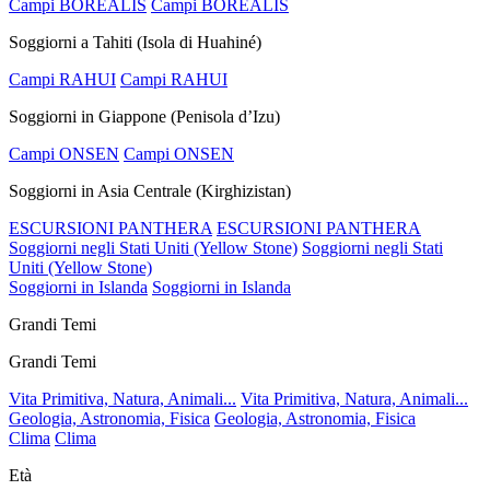
Campi BOREALIS
Campi BOREALIS
Soggiorni a Tahiti (Isola di Huahiné)
Campi RAHUI
Campi RAHUI
Soggiorni in Giappone (Penisola d’Izu)
Campi ONSEN
Campi ONSEN
Soggiorni in Asia Centrale (Kirghizistan)
ESCURSIONI PANTHERA
ESCURSIONI PANTHERA
Soggiorni negli Stati Uniti (Yellow Stone)
Soggiorni negli Stati
Uniti (Yellow Stone)
Soggiorni in Islanda
Soggiorni in Islanda
Grandi Temi
Grandi Temi
Vita Primitiva, Natura, Animali...
Vita Primitiva, Natura, Animali...
Geologia, Astronomia, Fisica
Geologia, Astronomia, Fisica
Clima
Clima
Età