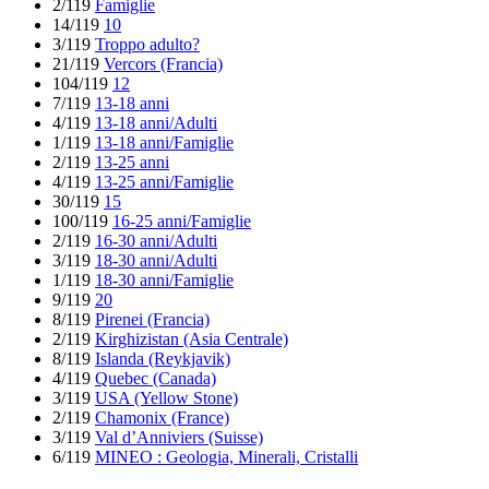
2/119
Famiglie
14/119
10
3/119
Troppo adulto?
21/119
Vercors (Francia)
104/119
12
7/119
13-18 anni
4/119
13-18 anni/Adulti
1/119
13-18 anni/Famiglie
2/119
13-25 anni
4/119
13-25 anni/Famiglie
30/119
15
100/119
16-25 anni/Famiglie
2/119
16-30 anni/Adulti
3/119
18-30 anni/Adulti
1/119
18-30 anni/Famiglie
9/119
20
8/119
Pirenei (Francia)
2/119
Kirghizistan (Asia Centrale)
8/119
Islanda (Reykjavik)
4/119
Quebec (Canada)
3/119
USA (Yellow Stone)
2/119
Chamonix (France)
3/119
Val d’Anniviers (Suisse)
6/119
MINEO : Geologia, Minerali, Cristalli