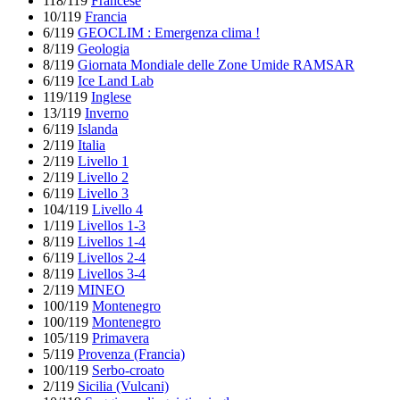
118/119
Francese
10/119
Francia
6/119
GEOCLIM : Emergenza clima !
8/119
Geologia
8/119
Giornata Mondiale delle Zone Umide RAMSAR
6/119
Ice Land Lab
119/119
Inglese
13/119
Inverno
6/119
Islanda
2/119
Italia
2/119
Livello 1
2/119
Livello 2
6/119
Livello 3
104/119
Livello 4
1/119
Livellos 1-3
8/119
Livellos 1-4
6/119
Livellos 2-4
8/119
Livellos 3-4
2/119
MINEO
100/119
Montenegro
100/119
Montenegro
105/119
Primavera
5/119
Provenza (Francia)
100/119
Serbo-croato
2/119
Sicilia (Vulcani)