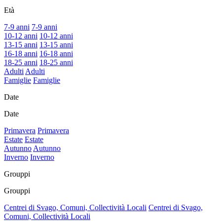
Età
7-9 anni
7-9 anni
10-12 anni
10-12 anni
13-15 anni
13-15 anni
16-18 anni
16-18 anni
18-25 anni
18-25 anni
Adulti
Adulti
Famiglie
Famiglie
Date
Date
Primavera
Primavera
Estate
Estate
Autunno
Autunno
Inverno
Inverno
Grouppi
Grouppi
Centrei di Svago, Comuni, Collectività Locali
Centrei di Svago,
Comuni, Collectività Locali