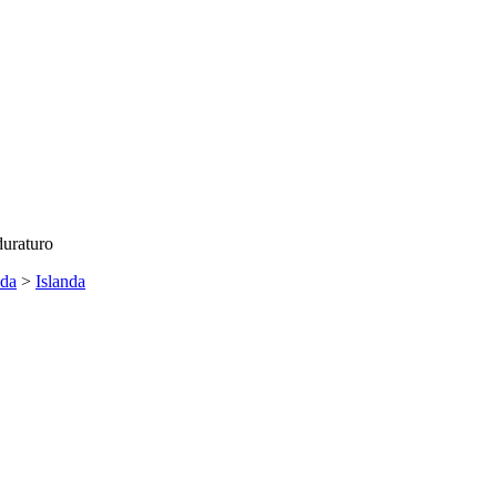
duraturo
nda
>
Islanda