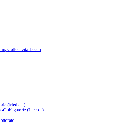
ni, Collectività Locali
rie (Medie...)
-Obbligatorie (Liceo...)
ottorato