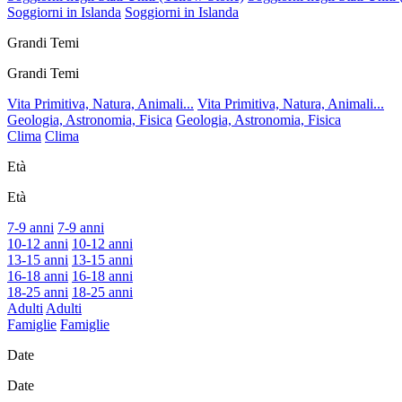
Soggiorni in Islanda
Soggiorni in Islanda
Grandi Temi
Grandi Temi
Vita Primitiva, Natura, Animali...
Vita Primitiva, Natura, Animali...
Geologia, Astronomia, Fisica
Geologia, Astronomia, Fisica
Clima
Clima
Età
Età
7-9 anni
7-9 anni
10-12 anni
10-12 anni
13-15 anni
13-15 anni
16-18 anni
16-18 anni
18-25 anni
18-25 anni
Adulti
Adulti
Famiglie
Famiglie
Date
Date