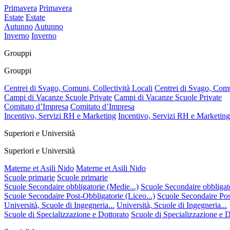
Primavera
Primavera
Estate
Estate
Autunno
Autunno
Inverno
Inverno
Grouppi
Grouppi
Centrei di Svago, Comuni, Collectività Locali
Centrei di Svago, Comu
Campi di Vacanze Scuole Private
Campi di Vacanze Scuole Private
Comitato d’Impresa
Comitato d’Impresa
Incentivo, Servizi RH e Marketing
Incentivo, Servizi RH e Marketing
Superiori e Università
Superiori e Università
Materne et Asili Nido
Materne et Asili Nido
Scuole primarie
Scuole primarie
Scuole Secondaire obbligatorie (Medie...)
Scuole Secondaire obbligato
Scuole Secondaire Post-Obbligatorie (Liceo...)
Scuole Secondaire Post
Università, Scuole di Ingegneria...
Università, Scuole di Ingegneria...
Scuole di Specializzazione e Dottorato
Scuole di Specializzazione e D