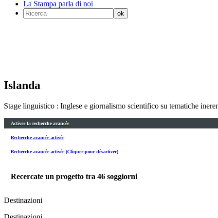
La Stampa parla di noi
Islanda
Stage linguistico : Inglese e giornalismo scientifico su tematiche ineren
Activer la recherche avancée
Recherche avancée activée
Recherche avancée activée (Cliquer pour désactiver)
Recercate un progetto tra
46
soggiorni
Destinazioni
Destinazioni