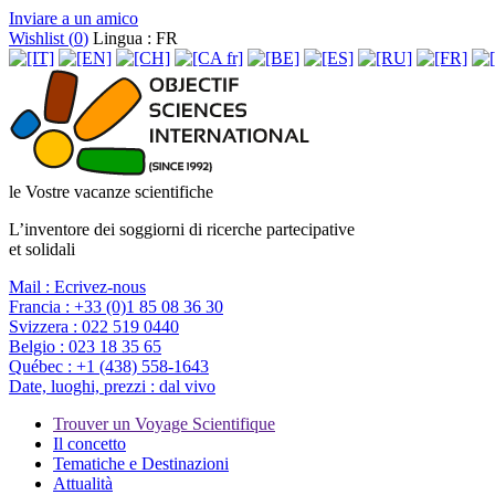
Inviare a un amico
Wishlist (
0
)
Lingua : FR
le Vostre vacanze scientifiche
L’inventore dei soggiorni di ricerche partecipative
et solidali
Mail :
Ecrivez-nous
Francia :
+33 (0)1 85 08 36 30
Svizzera :
022 519 0440
Belgio :
023 18 35 65
Québec :
+1 (438) 558-1643
Date, luoghi, prezzi :
dal vivo
Trouver un Voyage Scientifique
Il concetto
Tematiche e Destinazioni
Attualità