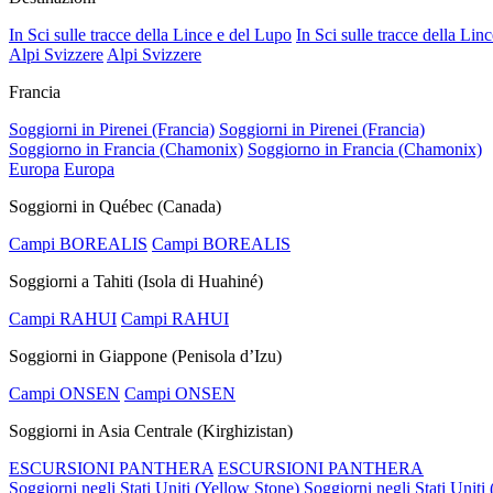
In Sci sulle tracce della Lince e del Lupo
In Sci sulle tracce della Lin
Alpi Svizzere
Alpi Svizzere
Francia
Soggiorni in Pirenei (Francia)
Soggiorni in Pirenei (Francia)
Soggiorno in Francia (Chamonix)
Soggiorno in Francia (Chamonix)
Europa
Europa
Soggiorni in Québec (Canada)
Campi BOREALIS
Campi BOREALIS
Soggiorni a Tahiti (Isola di Huahiné)
Campi RAHUI
Campi RAHUI
Soggiorni in Giappone (Penisola d’Izu)
Campi ONSEN
Campi ONSEN
Soggiorni in Asia Centrale (Kirghizistan)
ESCURSIONI PANTHERA
ESCURSIONI PANTHERA
Soggiorni negli Stati Uniti (Yellow Stone)
Soggiorni negli Stati Uniti