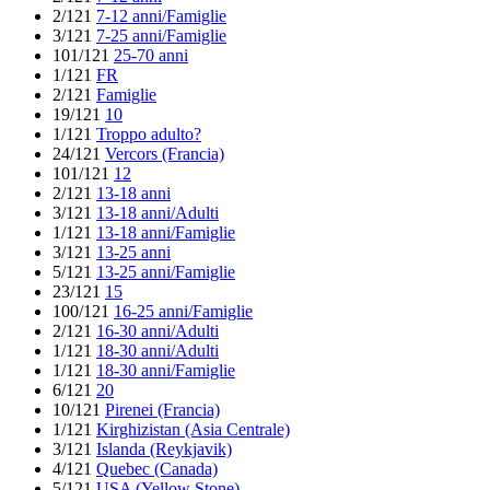
2/121
7-12 anni/Famiglie
3/121
7-25 anni/Famiglie
101/121
25-70 anni
1/121
FR
2/121
Famiglie
19/121
10
1/121
Troppo adulto?
24/121
Vercors (Francia)
101/121
12
2/121
13-18 anni
3/121
13-18 anni/Adulti
1/121
13-18 anni/Famiglie
3/121
13-25 anni
5/121
13-25 anni/Famiglie
23/121
15
100/121
16-25 anni/Famiglie
2/121
16-30 anni/Adulti
1/121
18-30 anni/Adulti
1/121
18-30 anni/Famiglie
6/121
20
10/121
Pirenei (Francia)
1/121
Kirghizistan (Asia Centrale)
3/121
Islanda (Reykjavik)
4/121
Quebec (Canada)
5/121
USA (Yellow Stone)