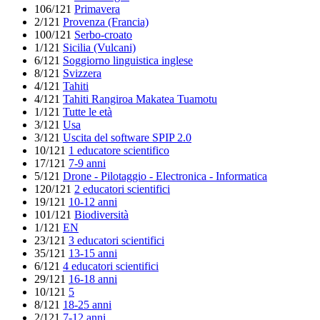
106/121
Primavera
2/121
Provenza (Francia)
100/121
Serbo-croato
1/121
Sicilia (Vulcani)
6/121
Soggiorno linguistica inglese
8/121
Svizzera
4/121
Tahiti
4/121
Tahiti Rangiroa Makatea Tuamotu
1/121
Tutte le età
3/121
Usa
3/121
Uscita del software SPIP 2.0
10/121
1 educatore scientifico
17/121
7-9 anni
5/121
Drone - Pilotaggio - Electronica - Informatica
120/121
2 educatori scientifici
19/121
10-12 anni
101/121
Biodiversità
1/121
EN
23/121
3 educatori scientifici
35/121
13-15 anni
6/121
4 educatori scientifici
29/121
16-18 anni
10/121
5
8/121
18-25 anni
2/121
7-12 anni