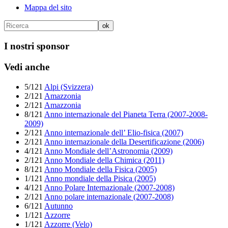
Mappa del sito
I nostri sponsor
Vedi anche
5/121
Alpi (Svizzera)
2/121
Amazzonia
2/121
Amazzonia
8/121
Anno internazionale del Pianeta Terra (2007-2008-
2009)
2/121
Anno internazionale dell’ Elio-fisica (2007)
2/121
Anno internazionale della Desertificazione (2006)
4/121
Anno Mondiale dell’Astronomia (2009)
2/121
Anno Mondiale della Chimica (2011)
8/121
Anno Mondiale della Fisica (2005)
1/121
Anno mondiale della Pisica (2005)
4/121
Anno Polare Internazionale (2007-2008)
2/121
Anno polare internazionale (2007-2008)
6/121
Autunno
1/121
Azzorre
1/121
Azzorre (Velo)