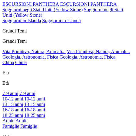
ESCURSIONI PANTHERA
ESCURSIONI PANTHERA
Soggiorni negli Stati Uniti (Yellow Stone)
Soggiorni negli Stati
Uniti (Yellow Stone)
Soggiorni in Islanda
Soggiorni in Islanda
Grandi Temi
Grandi Temi
Vita Primitiva, Natura, Animali...
Vita Primitiva, Natura, Animali...
Geologia, Astronomia, Fisica
Geologia, Astronomia, Fisica
Clima
Clima
Età
Età
7-9 anni
7-9 anni
10-12 anni
10-12 anni
13-15 anni
13-15 anni
16-18 anni
16-18 anni
18-25 anni
18-25 anni
Adulti
Adulti
Famiglie
Famiglie