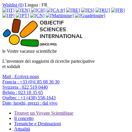
Wishlist (
0
)
Lingua : FR
le Vostre vacanze scientifiche
L’inventore dei soggiorni di ricerche partecipative
et solidali
Mail :
Ecrivez-nous
Francia :
+33 (0)1 85 08 36 30
Svizzera :
022 519 0440
Belgio :
023 18 35 65
Québec :
+1 (438) 558-1643
Date, luoghi, prezzi :
dal vivo
Trouver un Voyage Scientifique
Il concetto
Tematiche e Destinazioni
Attualità