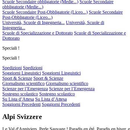
Scuole Secondaire obbligatorie (Medie...)
Scuole Secondaire
obbligatorie (Medie...)
Scuole Secondaire Post-Obbligatorie (Liceo...)
Scuole Secondaire
Post-Obbligatorie (Liceo...)
Università, Scuole di Ingegneria...
Università, Scuole di
Ingegneria...
Scuole di Specializzazione e Dottorato
Scuole di Specializzazione e
Dottorato
Speciali !
Speciali !
Spedizioni
Spedizioni
Soggiorni Linguistici
Soggiorni Linguistici
Sport & Scienze
Sport & Scienze
Giornalismo scientifico
Giornalismo scientifico
Scienze per l’Emergenza
Scienze per l’Emergenza
Sostegno scolastico
Sostegno scolastico
Su Lista d’Attesa
Su Lista d’Attesa
Soggiorni Precedenti
Soggiorni Precedenti
Alpi Svizzere
Le Val d'Anniviers, Perle Sauvage ! Paradis en été, Paradis en hiver, 