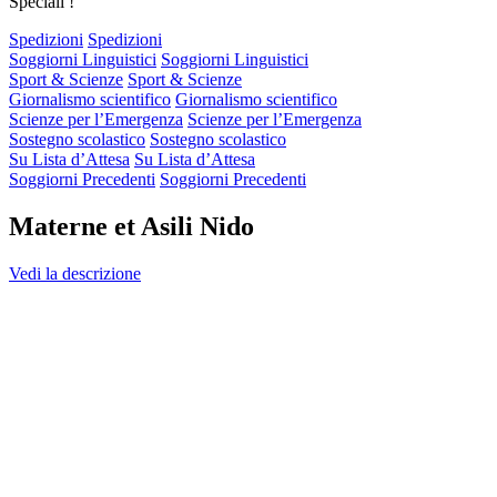
Speciali !
Spedizioni
Spedizioni
Soggiorni Linguistici
Soggiorni Linguistici
Sport & Scienze
Sport & Scienze
Giornalismo scientifico
Giornalismo scientifico
Scienze per l’Emergenza
Scienze per l’Emergenza
Sostegno scolastico
Sostegno scolastico
Su Lista d’Attesa
Su Lista d’Attesa
Soggiorni Precedenti
Soggiorni Precedenti
Materne et Asili Nido
Vedi la descrizione