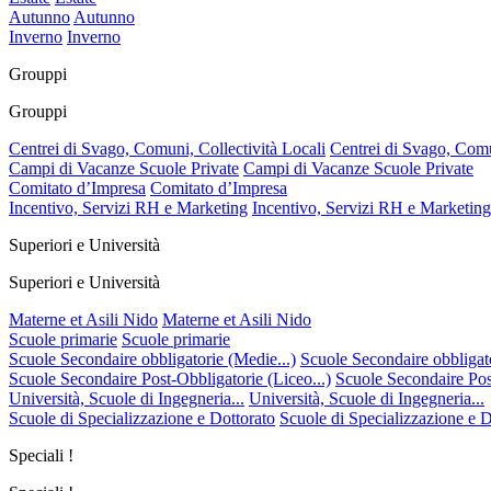
Autunno
Autunno
Inverno
Inverno
Grouppi
Grouppi
Centrei di Svago, Comuni, Collectività Locali
Centrei di Svago, Comu
Campi di Vacanze Scuole Private
Campi di Vacanze Scuole Private
Comitato d’Impresa
Comitato d’Impresa
Incentivo, Servizi RH e Marketing
Incentivo, Servizi RH e Marketing
Superiori e Università
Superiori e Università
Materne et Asili Nido
Materne et Asili Nido
Scuole primarie
Scuole primarie
Scuole Secondaire obbligatorie (Medie...)
Scuole Secondaire obbligato
Scuole Secondaire Post-Obbligatorie (Liceo...)
Scuole Secondaire Post
Università, Scuole di Ingegneria...
Università, Scuole di Ingegneria...
Scuole di Specializzazione e Dottorato
Scuole di Specializzazione e D
Speciali !