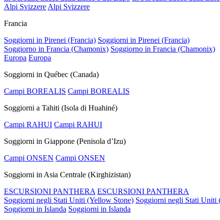
Alpi Svizzere
Alpi Svizzere
Francia
Soggiorni in Pirenei (Francia)
Soggiorni in Pirenei (Francia)
Soggiorno in Francia (Chamonix)
Soggiorno in Francia (Chamonix)
Europa
Europa
Soggiorni in Québec (Canada)
Campi BOREALIS
Campi BOREALIS
Soggiorni a Tahiti (Isola di Huahiné)
Campi RAHUI
Campi RAHUI
Soggiorni in Giappone (Penisola d’Izu)
Campi ONSEN
Campi ONSEN
Soggiorni in Asia Centrale (Kirghizistan)
ESCURSIONI PANTHERA
ESCURSIONI PANTHERA
Soggiorni negli Stati Uniti (Yellow Stone)
Soggiorni negli Stati Uniti
Soggiorni in Islanda
Soggiorni in Islanda