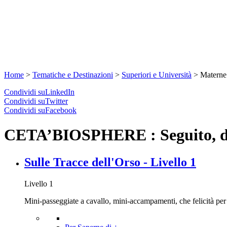
Home
>
Tematiche e Destinazioni
>
Superiori e Università
>
Materne 
Condividi suLinkedIn
Condividi suTwitter
Condividi suFacebook
CETA’BIOSPHERE : Seguito, del
Sulle Tracce dell'Orso - Livello 1
Livello 1
Mini-passeggiate a cavallo, mini-accampamenti, che felicità per i 