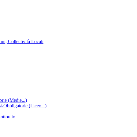
ni, Collectività Locali
rie (Medie...)
-Obbligatorie (Liceo...)
ottorato