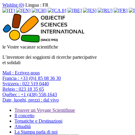
Wishlist (
0
)
Lingua : FR
le Vostre vacanze scientifiche
L’inventore dei soggiorni di ricerche partecipative
et solidali
Mail :
Ecrivez-nous
Francia :
+33 (0)1 85 08 36 30
Svizzera :
022 519 0440
Belgio :
023 18 35 65
Québec :
+1 (438) 558-1643
Date, luoghi, prezzi :
dal vivo
Trouver un Voyage Scientifique
Il concetto
Tematiche e Destinazioni
Attualità
La Stampa parla di noi