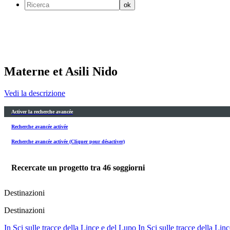
Materne et Asili Nido
Vedi la descrizione
Activer la recherche avancée
Recherche avancée activée
Recherche avancée activée (Cliquer pour désactiver)
Recercate un progetto tra
46
soggiorni
Destinazioni
Destinazioni
In Sci sulle tracce della Lince e del Lupo
In Sci sulle tracce della Lin