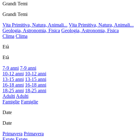
Grandi Temi
Grandi Temi
Vita Primitiva, Natura, Animali...
Vita Primitiva, Natura, Animali...
Geologia, Astronomia, Fisica
Geologia, Astronomia, Fisica
Clima
Clima
Età
Età
7-9 anni
7-9 anni
10-12 anni
10-12 anni
13-15 anni
13-15 anni
16-18 anni
16-18 anni
18-25 anni
18-25 anni
Adulti
Adulti
Famiglie
Famiglie
Date
Date
Primavera
Primavera
Estate
Estate