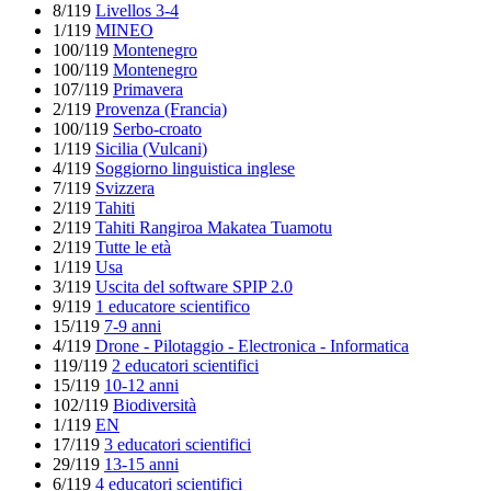
8/119
Livellos 3-4
1/119
MINEO
100/119
Montenegro
100/119
Montenegro
107/119
Primavera
2/119
Provenza (Francia)
100/119
Serbo-croato
1/119
Sicilia (Vulcani)
4/119
Soggiorno linguistica inglese
7/119
Svizzera
2/119
Tahiti
2/119
Tahiti Rangiroa Makatea Tuamotu
2/119
Tutte le età
1/119
Usa
3/119
Uscita del software SPIP 2.0
9/119
1 educatore scientifico
15/119
7-9 anni
4/119
Drone - Pilotaggio - Electronica - Informatica
119/119
2 educatori scientifici
15/119
10-12 anni
102/119
Biodiversità
1/119
EN
17/119
3 educatori scientifici
29/119
13-15 anni
6/119
4 educatori scientifici