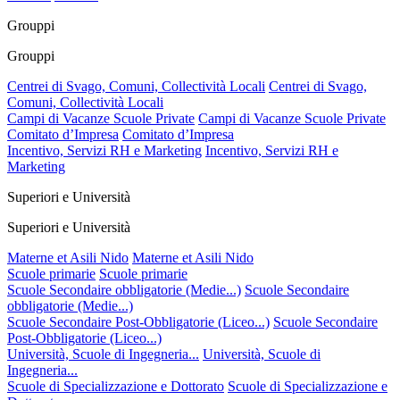
Grouppi
Grouppi
Centrei di Svago, Comuni, Collectività Locali
Centrei di Svago,
Comuni, Collectività Locali
Campi di Vacanze Scuole Private
Campi di Vacanze Scuole Private
Comitato d’Impresa
Comitato d’Impresa
Incentivo, Servizi RH e Marketing
Incentivo, Servizi RH e
Marketing
Superiori e Università
Superiori e Università
Materne et Asili Nido
Materne et Asili Nido
Scuole primarie
Scuole primarie
Scuole Secondaire obbligatorie (Medie...)
Scuole Secondaire
obbligatorie (Medie...)
Scuole Secondaire Post-Obbligatorie (Liceo...)
Scuole Secondaire
Post-Obbligatorie (Liceo...)
Università, Scuole di Ingegneria...
Università, Scuole di
Ingegneria...
Scuole di Specializzazione e Dottorato
Scuole di Specializzazione e