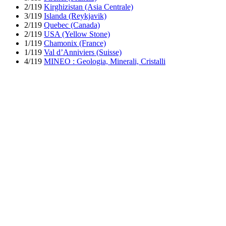
2/119
Kirghizistan (Asia Centrale)
3/119
Islanda (Reykjavik)
2/119
Quebec (Canada)
2/119
USA (Yellow Stone)
1/119
Chamonix (France)
1/119
Val d’Anniviers (Suisse)
4/119
MINEO : Geologia, Minerali, Cristalli