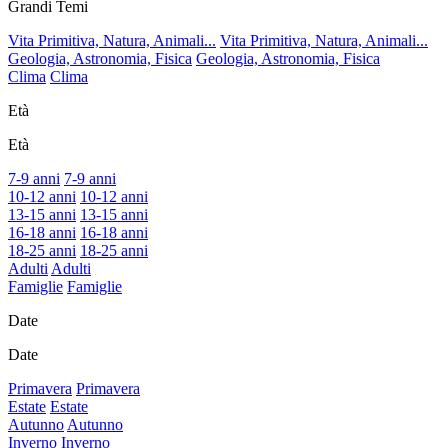
Grandi Temi
Vita Primitiva, Natura, Animali...
Vita Primitiva, Natura, Animali...
Geologia, Astronomia, Fisica
Geologia, Astronomia, Fisica
Clima
Clima
Età
Età
7-9 anni
7-9 anni
10-12 anni
10-12 anni
13-15 anni
13-15 anni
16-18 anni
16-18 anni
18-25 anni
18-25 anni
Adulti
Adulti
Famiglie
Famiglie
Date
Date
Primavera
Primavera
Estate
Estate
Autunno
Autunno
Inverno
Inverno