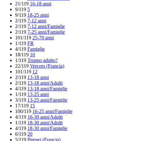
21/119
16-18 anni
9/119
5
9/119
18-25 anni
2/119
7-12 anni
2/119
7-12 anni/Famiglie
2/119
7-25 anni/Famiglie
101/119
25-70 anni
1/119
FR
4/119
Famiglie
18/119
10
1/119
Troppo adulto?
22/119
Vercors (Francia)
101/119
12
2/119
13-18 anni
2/119
13-18 anni/Adulti
4/119
13-18 anni/Famiglie
1/119
13-25 anni
3/119
13-25 anni/Famiglie
17/119
15
100/119
16-25 anni/Famiglie
4/119
16-30 anni/Adulti
1/119
18-30 anni/Adulti
4/119
18-30 anni/Famiglie
6/119
20
5/119
Pirenei (Francia)