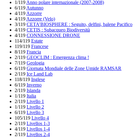
1/119
Anno polare internazionale (2007-2008)
6/119
Autunno
4/119
Azzorre
4/119
Azzorre (Velo)
3/119
CETA’BIOSPHERE : Seguito, delfini, balene Pacifico
4/119
CETIS : Subacqueo Biodiversità
4/119
CONNESSIONE DRONE
114/119
Estate
119/119
Francese
8/119
Francia
2/119
GEOCLIM : Emergenza clima !
7/119
Geologia
6/119
Giornata Mondiale delle Zone Umide RAMSAR
2/119
Ice Land Lab
118/119
Inglese
6/119
Inverno
2/119
Islanda
1/119
Italia
2/119
Livello 1
1/119
Livello 2
6/119
Livello 3
105/119
Livello 4
2/119
Livellos 1-3
4/119
Livellos 1-4
2/119
Livellos 2-4