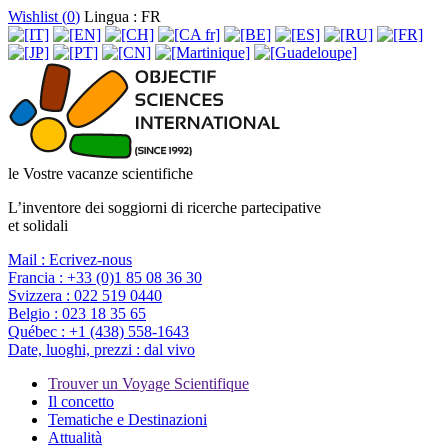
Wishlist (
0
)
Lingua : FR
le Vostre vacanze scientifiche
L’inventore dei soggiorni di ricerche partecipative
et solidali
Mail :
Ecrivez-nous
Francia :
+33 (0)1 85 08 36 30
Svizzera :
022 519 0440
Belgio :
023 18 35 65
Québec :
+1 (438) 558-1643
Date, luoghi, prezzi :
dal vivo
Trouver un Voyage Scientifique
Il concetto
Tematiche e Destinazioni
Attualità