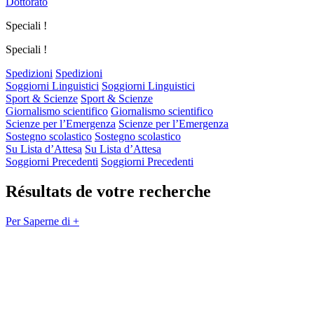
Dottorato
Speciali !
Speciali !
Spedizioni
Spedizioni
Soggiorni Linguistici
Soggiorni Linguistici
Sport & Scienze
Sport & Scienze
Giornalismo scientifico
Giornalismo scientifico
Scienze per l’Emergenza
Scienze per l’Emergenza
Sostegno scolastico
Sostegno scolastico
Su Lista d’Attesa
Su Lista d’Attesa
Soggiorni Precedenti
Soggiorni Precedenti
Résultats de votre recherche
Per Saperne di +