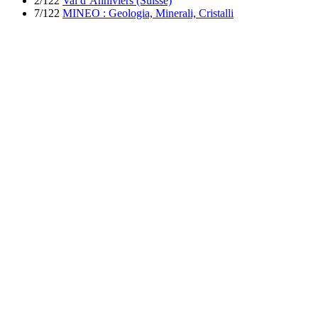
2/122
Val d’Anniviers (Suisse)
7/122
MINEO : Geologia, Minerali, Cristalli