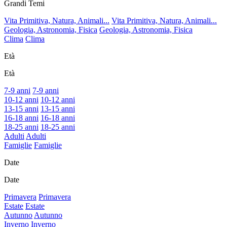
Grandi Temi
Vita Primitiva, Natura, Animali...
Vita Primitiva, Natura, Animali...
Geologia, Astronomia, Fisica
Geologia, Astronomia, Fisica
Clima
Clima
Età
Età
7-9 anni
7-9 anni
10-12 anni
10-12 anni
13-15 anni
13-15 anni
16-18 anni
16-18 anni
18-25 anni
18-25 anni
Adulti
Adulti
Famiglie
Famiglie
Date
Date
Primavera
Primavera
Estate
Estate
Autunno
Autunno
Inverno
Inverno