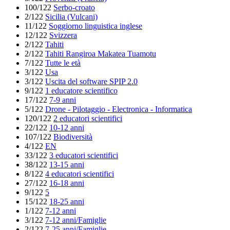
100/122
Serbo-croato
2/122
Sicilia (Vulcani)
11/122
Soggiorno linguistica inglese
12/122
Svizzera
2/122
Tahiti
2/122
Tahiti Rangiroa Makatea Tuamotu
7/122
Tutte le età
3/122
Usa
3/122
Uscita del software SPIP 2.0
9/122
1 educatore scientifico
17/122
7-9 anni
5/122
Drone - Pilotaggio - Electronica - Informatica
120/122
2 educatori scientifici
22/122
10-12 anni
107/122
Biodiversità
4/122
EN
33/122
3 educatori scientifici
38/122
13-15 anni
8/122
4 educatori scientifici
27/122
16-18 anni
9/122
5
15/122
18-25 anni
1/122
7-12 anni
3/122
7-12 anni/Famiglie
2/122
7-25 anni/Famiglie