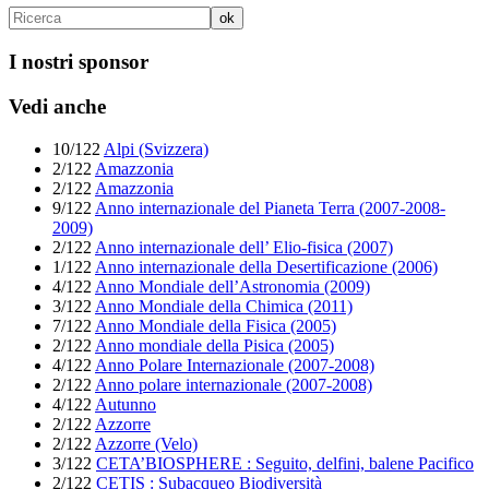
I nostri sponsor
Vedi anche
10/122
Alpi (Svizzera)
2/122
Amazzonia
2/122
Amazzonia
9/122
Anno internazionale del Pianeta Terra (2007-2008-
2009)
2/122
Anno internazionale dell’ Elio-fisica (2007)
1/122
Anno internazionale della Desertificazione (2006)
4/122
Anno Mondiale dell’Astronomia (2009)
3/122
Anno Mondiale della Chimica (2011)
7/122
Anno Mondiale della Fisica (2005)
2/122
Anno mondiale della Pisica (2005)
4/122
Anno Polare Internazionale (2007-2008)
2/122
Anno polare internazionale (2007-2008)
4/122
Autunno
2/122
Azzorre
2/122
Azzorre (Velo)
3/122
CETA’BIOSPHERE : Seguito, delfini, balene Pacifico
2/122
CETIS : Subacqueo Biodiversità