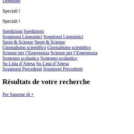
Dottorato
Speciali !
Speciali !
Spedizioni
Spedizioni
Soggiorni Linguistici
Soggiorni Linguistici
Sport & Scienze
Sport & Scienze
Giornalismo scientifico
Giornalismo scientifico
Scienze per l’Emergenza
Scienze per l’Emergenza
Sostegno scolastico
Sostegno scolastico
Su Lista d’Attesa
Su Lista d’Attesa
Soggiorni Precedenti
Soggiorni Precedenti
Résultats de votre recherche
Per Saperne di +