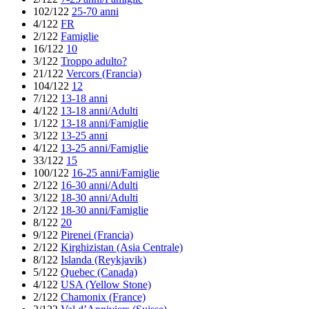
102/122
25-70 anni
4/122
FR
2/122
Famiglie
16/122
10
3/122
Troppo adulto?
21/122
Vercors (Francia)
104/122
12
7/122
13-18 anni
4/122
13-18 anni/Adulti
1/122
13-18 anni/Famiglie
3/122
13-25 anni
4/122
13-25 anni/Famiglie
33/122
15
100/122
16-25 anni/Famiglie
2/122
16-30 anni/Adulti
3/122
18-30 anni/Adulti
2/122
18-30 anni/Famiglie
8/122
20
9/122
Pirenei (Francia)
2/122
Kirghizistan (Asia Centrale)
8/122
Islanda (Reykjavik)
5/122
Quebec (Canada)
4/122
USA (Yellow Stone)
2/122
Chamonix (France)