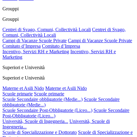
Grouppi
Grouppi
Centrei di Svago, Comuni, Collectività Locali
Centrei di Svago,
Comuni, Collectività Locali
Campi di Vacanze Scuole Private
Campi di Vacanze Scuole Private
Comitato d’Impresa
Comitato d’Impresa
Incentivo, Servizi RH e Marketing
Incentivo, Servizi RH e
Marketing
Superiori e Università
Superiori e Università
Materne et Asili Nido
Materne et Asili Nido
Scuole primarie
Scuole primarie
Scuole Secondaire obbligatorie (Medie...)
Scuole Secondaire
obbligatorie (Medie...)
Scuole Secondaire Post-Obbligatorie (Liceo...)
Scuole Secondaire
Post-Obbligatorie (Liceo...)
Università, Scuole di Ingegneria...
Università, Scuole di
Ingegneria...
Scuole di Specializzazione e Dottorato
Scuole di Specializzazione e