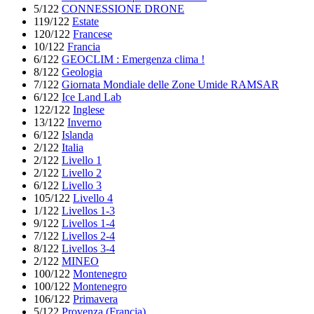
5/122
CONNESSIONE DRONE
119/122
Estate
120/122
Francese
10/122
Francia
6/122
GEOCLIM : Emergenza clima !
8/122
Geologia
7/122
Giornata Mondiale delle Zone Umide RAMSAR
6/122
Ice Land Lab
122/122
Inglese
13/122
Inverno
6/122
Islanda
2/122
Italia
2/122
Livello 1
2/122
Livello 2
6/122
Livello 3
105/122
Livello 4
1/122
Livellos 1-3
9/122
Livellos 1-4
7/122
Livellos 2-4
8/122
Livellos 3-4
2/122
MINEO
100/122
Montenegro
100/122
Montenegro
106/122
Primavera
5/122
Provenza (Francia)