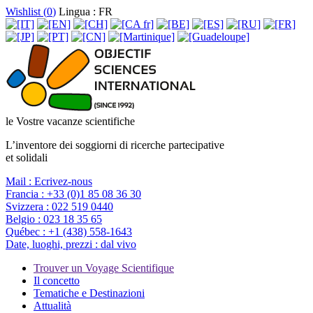
Wishlist (
0
)
Lingua : FR
le Vostre vacanze scientifiche
L’inventore dei soggiorni di ricerche partecipative
et solidali
Mail :
Ecrivez-nous
Francia :
+33 (0)1 85 08 36 30
Svizzera :
022 519 0440
Belgio :
023 18 35 65
Québec :
+1 (438) 558-1643
Date, luoghi, prezzi :
dal vivo
Trouver un Voyage Scientifique
Il concetto
Tematiche e Destinazioni
Attualità